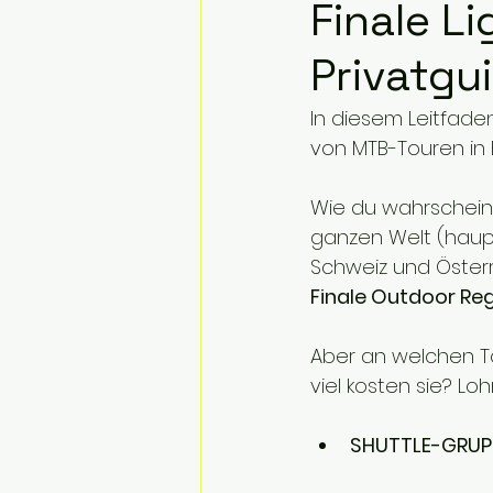
Finale L
Privatgu
In diesem Leitfade
von MTB-Touren in F
Wie du wahrscheinl
ganzen Welt (haup
Schweiz und Österre
Finale Outdoor Re
Aber an welchen To
viel kosten sie? L
SHUTTLE-GRUPP