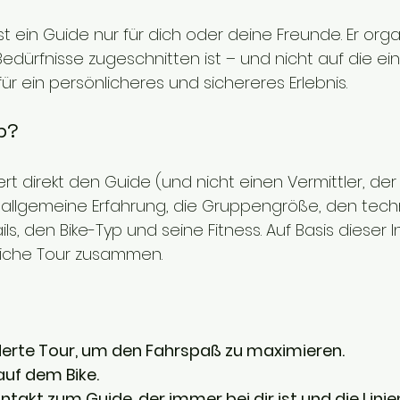
ist ein Guide nur für dich oder deine Freunde. Er orga
 Bedürfnisse zugeschnitten ist – und nicht auf die e
ür ein persönlicheres und sichereres Erlebnis.
b?
ert direkt den Guide (und nicht einen Vermittler, der 
ine allgemeine Erfahrung, die Gruppengröße, den tech
s, den Bike-Typ und seine Fitness. Auf Basis dieser In
liche Tour zusammen.
rte Tour, um den Fahrspaß zu maximieren.
auf dem Bike.
ntakt zum Guide, der immer bei dir ist und die Linie