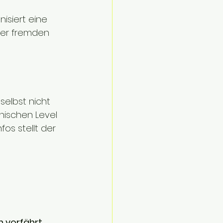
nisiert eine 
iner fremden 
selbst nicht 
nischen Level 
fos stellt der 
n vorfährt.