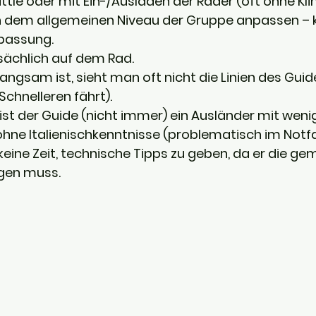
huttle oder mit Ein-/Ausladen der Räder (oft ohne Kl
 dem allgemeinen Niveau der Gruppe anpassen – k
npassung.
sächlich auf dem Rad.
ngsam ist, sieht man oft nicht die Linien des Guid
Schnelleren fährt).
n ist der Guide (nicht immer) ein Ausländer mit weni
ohne Italienischkenntnisse (problematisch im Notfal
keine Zeit, technische Tipps zu geben, da er die ge
en muss.