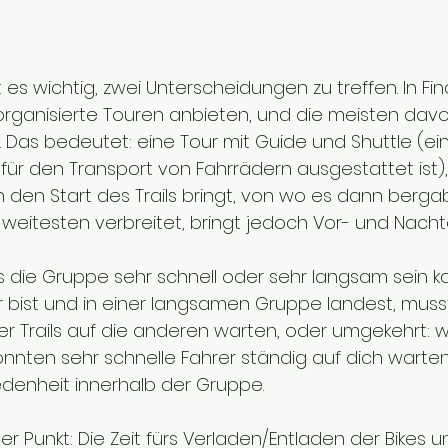
 es wichtig, zwei Unterscheidungen zu treffen. In Fin
e organisierte Touren anbieten, und die meisten dav
. Das bedeutet: eine Tour mit Guide und Shuttle (ein
für den Transport von Fahrrädern ausgestattet ist),
 den Start des Trails bringt, von wo es dann bergab
 weitesten verbreitet, bringt jedoch Vor- und Nachtei
ass die Gruppe sehr schnell oder sehr langsam sein 
er bist und in einer langsamen Gruppe landest, muss
der Trails auf die anderen warten, oder umgekehrt: w
könnten sehr schnelle Fahrer ständig auf dich warte
iedenheit innerhalb der Gruppe.
ger Punkt: Die Zeit fürs Verladen/Entladen der Bikes u