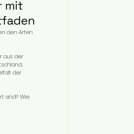
r mit
itfaden
en den Arten 
r aus der 
schland, 
lfalt der 
t sind? Wie 