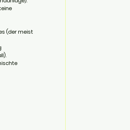
imaanlage).
eine 
es (der meist 
g 
l).
mischte 