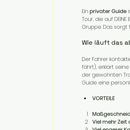
Ein 
privater Guide
 
Tour, die auf DEINE
Gruppe. Das sorgt f
Wie läuft das a
Der Fahrer kontakti
fährt), erklärt se
der gewohnten Trail
Guide eine persön
VORTEILE
Maßgeschneide
Viel mehr Zeit 
Viel engerer Ko