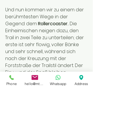
Und nun kommen wir zu einem der 
berühmtesten Wege in der 
Gegend: dem 
Rollercoaster.
 Die 
Einheimischen neigen dazu, den 
Trail in zwei Teile zu unterteilen; der 
erste ist sehr flowig, voller Bänke 
und sehr schnell, während sich 
nach der Kreuzung mit der 
Forststraße der Trailstil ändert. Der 
Flow und der Spaß bleiben 
erhalten, aber es fehlt nicht an 
Phone
hello@mtbprivateguidefinale.com
Whatsapp
Address
technischen Passagen, Felsen und 
sehr oft extrem trockenem 
Gelände. Auf der FOR-Karte ist der 
Weg mit zwei verschiedenen 
Schwierigkeitsgraden 
gekennzeichnet: blau für den 
ersten Teil und lila für den zweiten. 