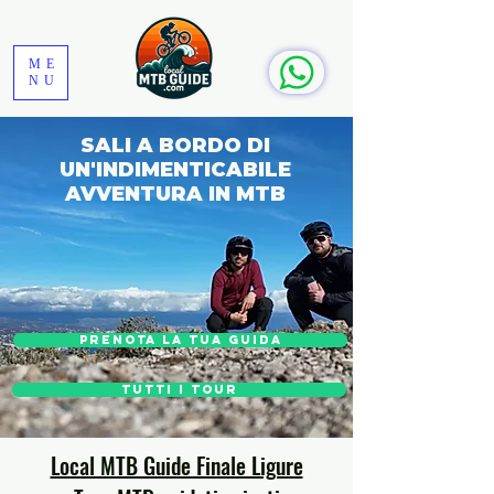
ME
NU
SALI A BORDO DI
UN'INDIMENTICABILE
AVVENTURA IN MTB
PRENOTA LA TUA GUIDA
TUTTI I TOUR
Local MTB Guide Finale Ligure