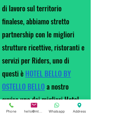
di lavoro sul territorio
finalese, abbiamo stretto
partnership con le migliori
strutture ricettive, ristoranti e
servizi per Riders, uno di
questi è
HOTEL BELLO BY
OSTELLO BELLO
a nostro
avviso uno dei migliori Hotel
per Bikers, con una bike room
Phone
hello@mtbprivateguidefinale.com
Whatsapp
Address
con telecamere 24 ore su 24,