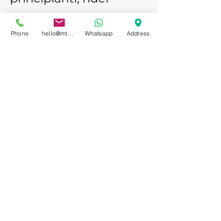
intermedi ed esperti,
Phone
hello@mtbprivateguidefinale.com
Whatsapp
Address
oltre che a coppie,
famiglie e piccoli
gruppi. Ogni uscita è
privata e, quando
necessario, viene
adattata al rider più
lento o meno esperto.
INFO PRATICHE
I tour sono disponibili