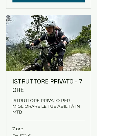
ISTRUTTORE PRIVATO - 7
ORE
ISTRUTTORE PRIVATO PER
MIGLIORARE LE TUE ABILITÀ IN
MTB
7 ore
Da
Da 170 €