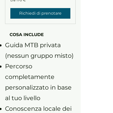
170
euro
Richiedi di prenotare
COSA INCLUDE
Guida MTB privata
(nessun gruppo misto)
Percorso
completamente
personalizzato in base
al tuo livello
Conoscenza locale dei