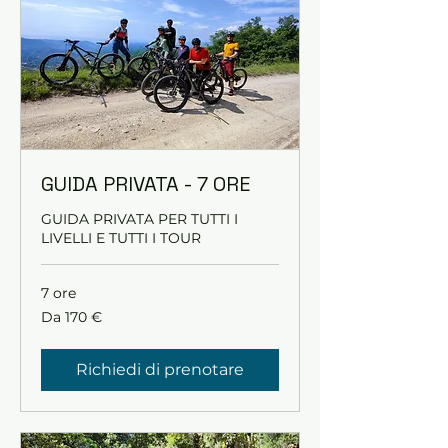
GUIDA PRIVATA - 7 ORE
GUIDA PRIVATA PER TUTTI I
LIVELLI E TUTTI I TOUR
7 ore
Da
Da 170 €
170
euro
Richiedi di prenotare