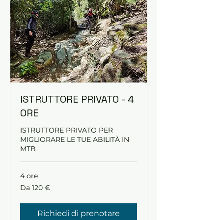
ISTRUTTORE PRIVATO - 4
ORE
ISTRUTTORE PRIVATO PER
MIGLIORARE LE TUE ABILITÀ IN
MTB
4 ore
Da
Da 120 €
120
euro
Richiedi di prenotare