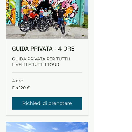
GUIDA PRIVATA - 4 ORE
GUIDA PRIVATA PER TUTTI I
LIVELLI E TUTTI I TOUR
4 ore
Da
Da 120 €
120
euro
Richiedi di prenotare