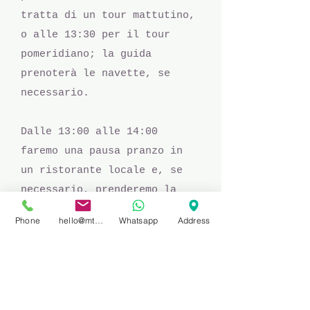
tratta di un tour mattutino,
o alle 13:30 per il tour
pomeridiano; la guida
prenoterà le navette, se
necessario.
Dalle 13:00 alle 14:00
faremo una pausa pranzo in
un ristorante locale e, se
necessario, prenderemo la
seconda navetta alle 14:00.
Phone
hello@mtbprivateguidefinale.com
Whatsapp
Address
VOGLIO PRENOTARE QUESTO TOUR CON UNA GUIDA