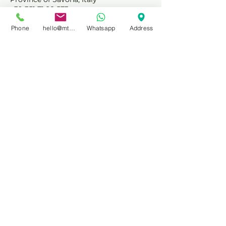
+39 351 71 28 573
hello@localmtbguide.com
Phone
hello@mtbprivateguidefinale.com
Whatsapp
Address
LOCAL MTB GUIDE
Politica sui cookie
Politica sulla riservatezza