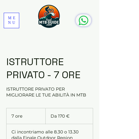
ME
NU
ISTRUTTORE
PRIVATO - 7 ORE
ISTRUTTORE PRIVATO PER
MIGLIORARE LE TUE ABILITÀ IN MTB
Da
170
7 ore
7
Da 170 €
euro
o
r
Ci incontriamo alle 8.30 o 13.30
e
dalla Finale Outdoor Region