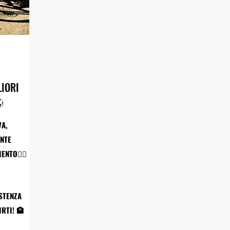
LIORI

A,
ENTE
NTO🚵‍♂️
ISTENZA
RTI! 🏨