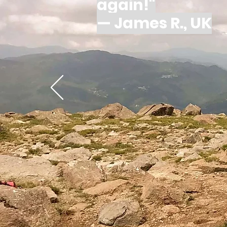
again!"
— James R., UK