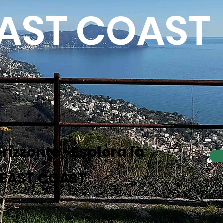
AST COAST
orizzonte -Esplora la
 EAST COAST