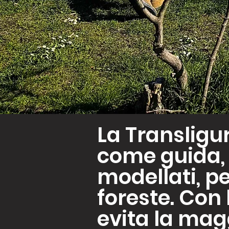
La Transligur
come guida, c
modellati, p
foreste. Con
evita la magg