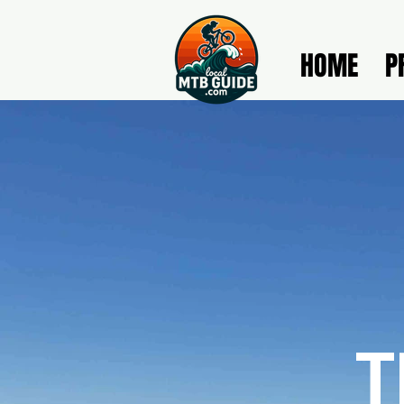
HOME
P
T