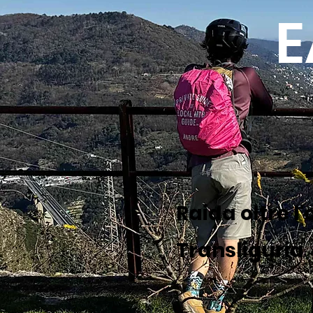
E
Raida oltre l'
Transliguria