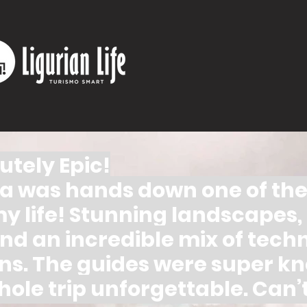
utely Epic!
ia was hands down one of th
y life! Stunning landscapes,
 and an incredible mix of tech
ons. The guides were super 
le trip unforgettable. Can’t 