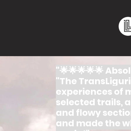
"🌟🌟🌟🌟🌟 Absol
"The TransLigur
experiences of m
selected trails,
and flowy secti
and made the who