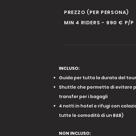
PREZZO (PER PERSONA)
MIN 4 RIDERS - 990 € P/P
INCLUSO:
Guida per tutta la durata del tou
Shuttle che permette di evitare p
transfer per i bagagli
4 notti in hotel e rifugi con colaz
tutte le comodità di un B&B)
NON INCLUSO: