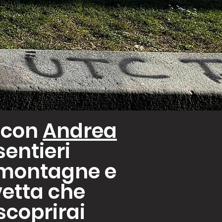
i con
Andrea
sentieri
, montagne e
vetta che
 scoprirai