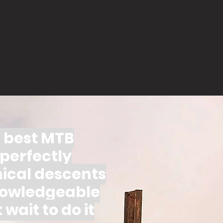
e best MTB
 perfectly
nical descents
knowledgeable
wait to do it