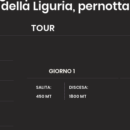
della Liguria, pernott
TOUR
GIORNO 1
SALITA:
DISCESA:
450 MT ​
1800 MT