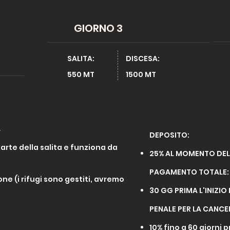
GIORNO 3
SALITA:
DISCESA:
550 MT ​
1500 MT
r
DEPOSITO:
arte della salita e funziona da
25% AL MOMENTO DEL
PAGAMENTO TOTALE:
ione (i rifugi sono gestiti, avremo
30 GG PRIMA L'INIZIO
PENALE PER LA CANC
10% fino a 60 giorni 